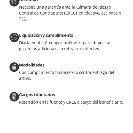
Garantías
hand-holding-cash
Necesita una garantía ante la Cámara de Riesgo
Central de Contraparte (CRCC), en efectivo, acciones o
TES.
Liquidación y cumplimiento
calendar-clock
Diariamente. Con oportunidades para depositar
garantías adicionales o retirar excedentes.
Modalidades
document
Con cumplimiento financiero o contra entrega del
activo.
Cargos tributarios
calculator
Retención en la fuente y CREE a cargo del beneficiario.