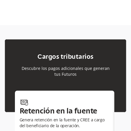
Cargos tributarios
Descubre los pagos adicionales que generan
tus Futuros
money-minus
bank
Retención en la fuente
Gra
mov
Genera retención en la fuente y CREE a cargo
del beneficiario de la operación.
Por se