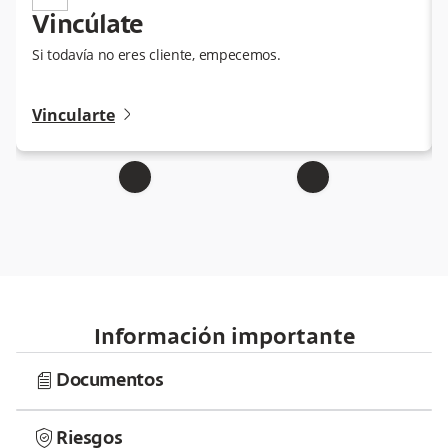
Vincúlate
Si todavía no eres cliente, empecemos.
angle-right-small
Vincularte
Información importante
document
Documentos
shield
Riesgos