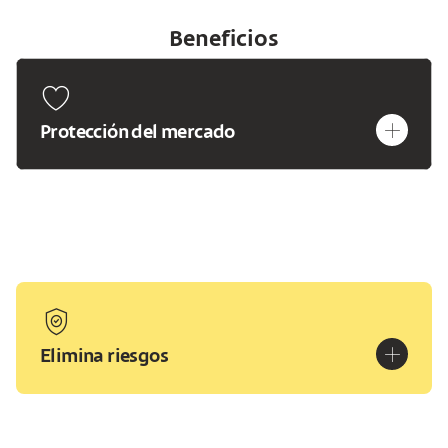
Beneficios
heart
plus
Protección del mercado
shield
plus
Elimina riesgos