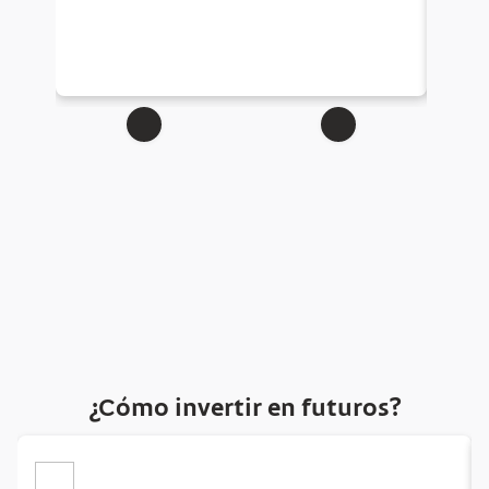
la Cám
encue
¿Cómo invertir en futuros?