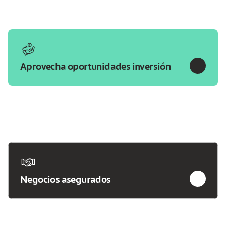
hand-investment
plus
Aprovecha oportunidades inversión
hand-handshake
plus
Negocios asegurados